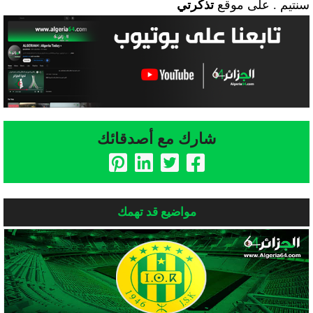
سنتيم . على موقع
تذكرتي
شارك مع أصدقائك
مواضيع قد تهمك