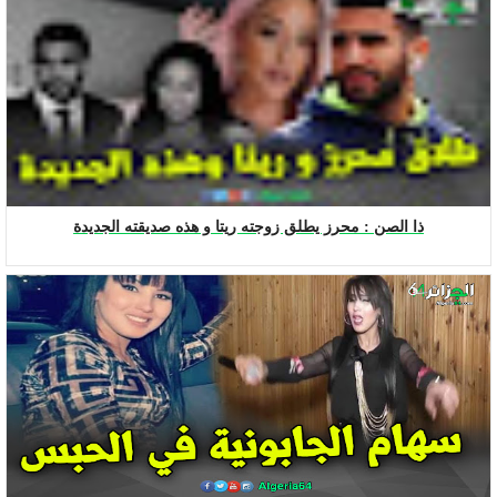
ذا الصن : محرز يطلق زوجته ريتا و هذه صديقته الجديدة